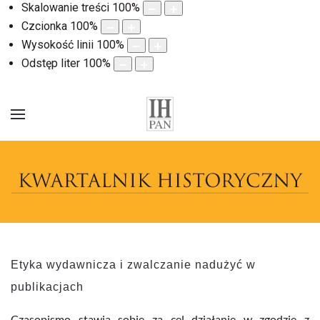
Skalowanie treści
100
%
Czcionka
100
%
Wysokość linii
100
%
Odstęp liter
100
%
Etyka wydawnicza i zwalczanie nadużyć w
publikacjach
Czasopismo stawia sobie za cel działanie w zgodzie z