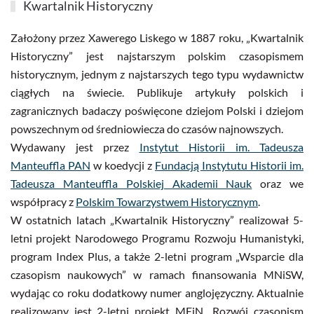
Kwartalnik Historyczny
Założony przez Xawerego Liskego w 1887 roku, „Kwartalnik
Historyczny” jest najstarszym polskim czasopismem
historycznym, jednym z najstarszych tego typu wydawnictw
ciągłych na świecie. Publikuje artykuły polskich i
zagranicznych badaczy poświęcone dziejom Polski i dziejom
powszechnym od średniowiecza do czasów najnowszych.
Wydawany jest przez
Instytut Historii im. Tadeusza
Manteuffla PAN
w koedycji z
Fundacją Instytutu Historii im.
Tadeusza Manteuffla Polskiej Akademii Nauk
oraz we
współpracy z
Polskim Towarzystwem Historycznym
.
W ostatnich latach „Kwartalnik Historyczny” realizował 5-
letni projekt Narodowego Programu Rozwoju Humanistyki,
program Index Plus, a także 2-letni program „Wsparcie dla
czasopism naukowych” w ramach finansowania MNiSW,
wydając co roku dodatkowy numer anglojęzyczny. Aktualnie
realizowany jest 2-letni projekt MEiN „Rozwój czasopism